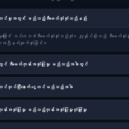
င်မှုအတွင်း မည်သည့်အီမေလ်သုံးသုံးသည်နည်း
ကြောင်း သင်ဒေသခံအီမေလ်သုံးသုံးသည်အုံ။ ကျွန်ုပ်တို့သည် အီမေလ်သုံး
ကူအညီမှတ်ချက်သုံးခြင်း။
ွင် အီမေလ်ကုန်းအသုံးပြုမှု မည်သည့်အခါတွင်
တင်လုပ်ပြီးနောက် ငွေတင်မည်သည့်အခါ
်းအသုံးပြုမှု မည်သည့်ကုန်းအသုံးပြုမှုလုံခြုံမှု