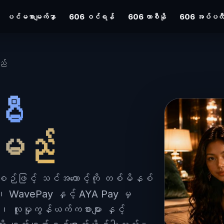
ပင်မစာမျက်နှာ
606 ဝင်ရန်
606 ကာစီနို
606 အပ်ပလီကေ
ည်
မီ
်မည်
စ်စဉ်ဖြင့် သင်အကောင့်ကို တစ်မိနစ်
 WavePay နှင့် AYA Pay မှ
၊ လူမှုကွန်ယက်ကစားများ နှင့်