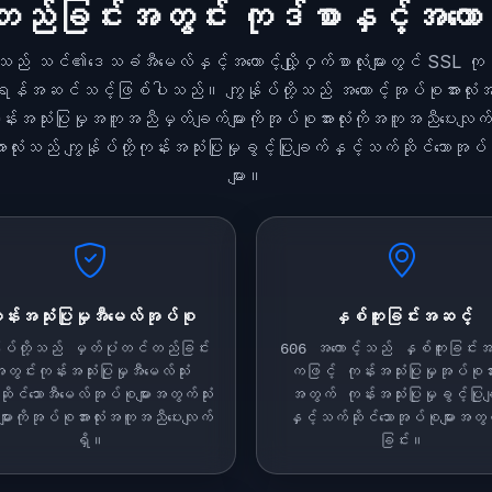
ခြင်းအတွင်း ကုဒ်စာနှင့်အကောင့်ကေ
သည် သင်၏ဒေသခံအီမေလ်နှင့်အကောင့်လျှို့ဝှက်စာလုံးများတွင် SSL ကုဒ်
ရိမ်ရန်အဆင်သင့်ဖြစ်ပါသည်။ ကျွန်ုပ်တို့သည် အကောင့်အုပ်စုအားလုံးအ
်းအသုံးပြုမှုအကူအညီမှတ်ချက်များကိုအုပ်စုအားလုံးကိုအကူအညီပေးလျက
းလုံးသည် ကျွန်ုပ်တို့ကုန်းအသုံးပြုမှုခွင့်ပြုချက်နှင့်သက်ဆိုင်သောအုပ်
များ။
န်းအသုံးပြုမှုအီမေလ်အုပ်စု
နှစ်ကူးခြင်းအဆင့်
်ုပ်တို့သည် မှတ်ပုံတင်တည်ခြင်း
606 အကောင့်သည် နှစ်ကူးခြင်း
တွင်းကုန်းအသုံးပြုမှုအီမေလ်သုံး
ကဖြင့် ကုန်းအသုံးပြုမှုအုပ်စုအား
ိုင်သောအီမေလ်အုပ်စုများအတွက်သုံး
အတွက် ကုန်းအသုံးပြုမှုခွင့်ပြု
များကိုအုပ်စုအားလုံးအကူအညီပေးလျက်
နှင့်သက်ဆိုင်သောအုပ်စုများအတွက်
ရှိ။
ခြင်း။