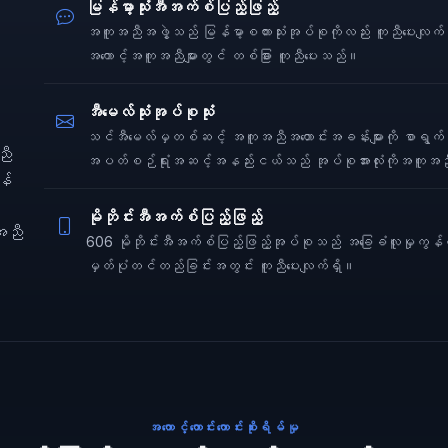
မြန်မာ့သုံးအီအက်စ်ပြည့်ဖြည့်
အကူအညီအဖွဲ့သည် မြန်မာ့စကားသုံးအုပ်စုကိုလည်း ကူညီပေးလျ
အကောင့်အကူအညီများတွင် တစ်ခြား ကူညီပေးသည်။
အီမေလ်သုံးအုပ်စုသုံး
သင်အီမေလ်မှတစ်ဆင့် အကူအညီအတောင်းအခန်းများကို စာရွက်စ
ညီ
အပတ်စဉ်ရုံးအဆင့်အနည်းငယ်သည် အုပ်စုအားလုံးကိုအကူအညီ
န်
မိုဘိုင်းအီအက်စ်ပြည့်ဖြည့်
အညီ
606 မိုဘိုင်းအီအက်စ်ပြည့်ဖြည့်အုပ်စုသည် အခြေခံလူမှုကွန်ယက
မှတ်ပုံတင်တည်ခြင်းအတွင်း ကူညီပေးလျက်ရှိ။
အကောင့်ကောင်းကောင်းစိုးရိမ်မှု