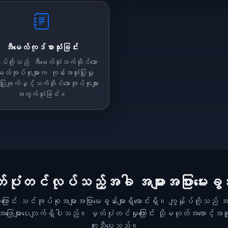
အီမေလ်ကုဒ်စာသုံးခြင်း
်ုပ်တို့သည် အီမေလ်သုံးသက်ဆိုင်သော
ေလ်အုပ်စုများက ကုန်းအသုံးပြုမှု
ပြုချက်နှင့်သက်ဆိုင်သောအုပ်စုများ
အတွက်သုံးခြင်း။
်ပုံတင်လုပ်သည့်အခါ အများအပြားမေးခွန်း
ာင်း သင်အုပ်စုအများအပြားမေးခွန်းများရှိကောင်းရှိ။ ကျွန်ုပ်တို့သည် အမျာ
အဖြေများပေးလျက်ရှိပါသည်။ မှတ်ပုံတင်မှုကြောင်း သို့မဟုတ်အကောင့်အက
ကူညီပေးသည်။