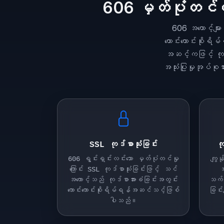
606 မှတ်ပုံတင်တည်
606 အကောင့်များ
ကောင်းကောင်းစိုး
အဆင့်ကဖြင့် ကုန
အသုံးပြုမှုအုပ်စုအာ
SSL ကုဒ်စာသုံးခြင်း
ကု
606 ရွင်းရှင်းလင်းသော မှတ်ပုံတင်မှု
ကျွန
ကြောင်း SSL ကုဒ်စာသုံးခြင်းဖြင့် သင်
အ
အကောင့်သည် ကုဒ်စာအားခံခြင်းအတွင်း
သက်ဆ
ကောင်းကောင်းစိုးရိမ်ရန်အဆင်သင့်ဖြစ်
ခြင်း
ပါသည်။