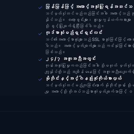
မြန်မြန်ဖြင့် အကောင့်အသုံးပြုရန်အဆင်သင
သင်မှတ်ပုံတင်မည်တည်ခြင်းအခါ အကောင့်သည် အုပ်စု
နိုင်သည်။ စလော့ခွင်းများ၊ လူမှုကွန်ယက်ကစားများ နှ
သို့ ခွင့်ပြုချက်ရှိပြီးဖြစ်ပါသည်။
ကုဒ်စာသုံးမည်ရှင်းရှင်းလင်း
သင်၏အကောင့်စာလုံးများသည် SSL စာသုံးခြင်းဖြင့် ကေ
ပါသည်။ အကောင့်မှတ်ချက်များသည် ကင်းမုံခြင်းအားရှိ 
ဖြစ်သည်။
၂၄/၇ အကူအညီအတွင်း
ကုန်းအသုံးပြုမှုကတည်ခြင်းအခါ သို့မဟုတ် မှတ်ပုံ
ကျွန်ုပ်တို့သည် အချိန်မနေဖြင့် အကူအညီပေးလျက်
မိုဘိုင်းနှင့်အင်္ဂါနည်းစုံကိုယ်စားလှယ်
သင်မှတ်ပုံတင်မည်ကျခြင်းနောက် မိုဘိုင်းဖုန်း သ
မျှ အကောင့်သို့ လိုအပ်သည့်စာလုံးမှတ်ချက်သာဖြင့်