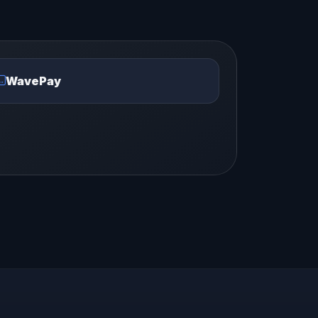
WavePay