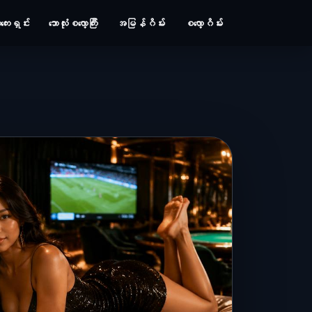
းရှင်း
ဘောလုံးစလော့ကြီး
အမြန်ဂိမ်း
စလော့ဂိမ်း