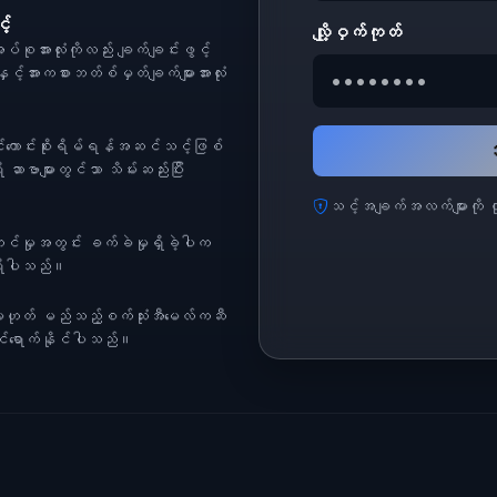
့်
လျို့ဝှက်ကုတ်
အားလုံးကိုလည်း ချက်ချင်းဖွင့်
င့်အားကစားဘတ်စ်မှတ်ချက်များအားလုံး
ာင်းကောင်းစိုးရိမ်ရန်အဆင်သင့်ဖြစ်
အ
ဆာဗာများတွင်သာ သိမ်းဆည်းပြီး
သင့်အချက်အလက်များကို လ
တင်မှုအတွင်း ခက်ခဲမှုရှိခဲ့ပါက
ရှိပါသည်။
ို့မဟုတ် မည်သည့်စက်သုံးအီမေလ်ကဆီ
 ဝင်ရောက်နိုင်ပါသည်။