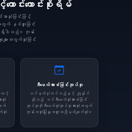
ာင်းကောင်းစိုးရိမ်
စာသုံးခြင်းဖြင့်
တွက် နှစ်ကူးခြင်း
်ရှိပါသည်။ ကုန်း
စုများအတွက်သုံးခြင်း
အီမေလ်အားခံခြင်းအုပ်စု
အဆင့်
သင်မှတ်ပုံတင်သည်နှင့် ကျွန်ုပ်
လုံး
တို့သည် သင်အီမေလ်သုံးအားခံခြင်း
ချက်
အုပ်စုကိုအီမေလ်သုံးအုပ်စုအားလုံးအတွက်
သုံး
ကုန်းအသုံးပြုမှုအကူအညီမှတ်ချက်သုံး။