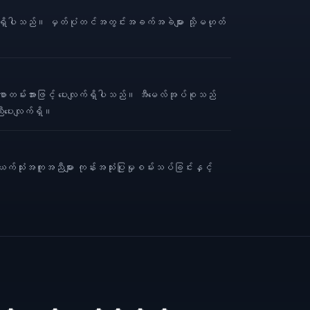
က်ရှိပါသည်။ မှတ်ပုံတင်အတွင်းအခက်အခဲများ သို့မဟုတ်
ာတမ်းအားဖြင့် ပေးလျက်ရှိပါသည်။ အီမေလ်အုပ်စုသည်
ပေးလျက်ရှိ။
်သုံးအကူအညီများ ကုန်းအသုံးပြုမှုစမ်းသပ်ခြင်းနှင့်