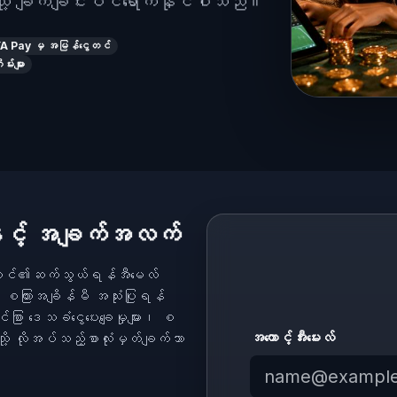
ံးသို့ ချက်ချင်းဝင်ရောက်နိုင်ပါသည်။
Pay မှ အမြန်ငွေတင်
မ်းများ
ှင့် အချက်အလက်
် သင်၏ဆက်သွယ်ရန်အီမေလ်
 စကြားအချိန်မီ အသုံးပြုရန်
ာ ဒေသခံငွေပေးချေမှုများ၊ စ
အကောင့်အီးမေးလ်
ံးသို့ လိုအပ်သည့်စာလုံးမှတ်ချက်သာ