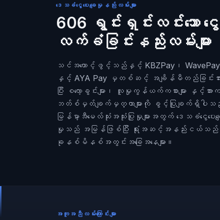
ဒေသခံငွေပေးချေမှုနည်းလမ်းများ
606 ရွင်းရှင်းလင်းသော ငွေ
လက်ခံခြင်းနည်းလမ်းများ
သင်အကောင့်ဖွင့်သည်နှင့် KBZPay၊ WavePay
နှင့် AYA Pay မှတစ်ဆင့် အချိန်မီတည်ခြင်းအား
ပြီး စလော့ခွင်းများ၊ လူမှုကွန်ယက်ကစားများ နှင့်အားက
ဘတ်စ်မှတ်ချက်မှတ္တာများကို ခွင့်ပြုချက်ရှိပါ
မြန်မာ့အီမေလ်သုံးအသုံးပြုမှုများအတွက် ဒေသခံငွေပေးခ
မှုသည် အမြန်ဖြစ်ပြီး ရုံးအဆင့်အနည်းငယ်သည်
ခုနစ်မိနစ်အတွင်းအခြေအနေများ။
အကူအညီလမ်းကြောင်းများ