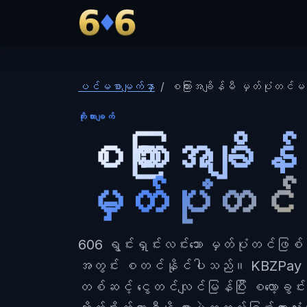
606
ပင်မစာမျက်နှာ
စကြားအချိန်မီ မှတ်ပုံတင်မ
ကိုးကားချက်
စကြားအချိန်
မှတ်ပုံတင
606 ရွင်းရှင်းလင်းသော မှတ်ပုံတင်ဖြ
အတွင်း စတင်နိုင်ပါသည်။ KBZPay၊
တစ်ဆင့် ငွေတင်လျင်မြန်ပြီး စလော့ခွင်း