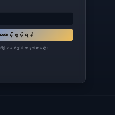
ကောင့်ဖွင့်ရန်
ုံခြုံစနစ်ဖြင့် ကာကွယ်ထားသည်။