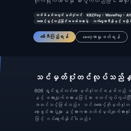
တိုက်ရိုက်ကာစီနို စားပွဲကတည်ခြင်းအားလု
တစ်မိနစ်အတွင်း မှတ်ပုံတင်
KBZPay၊ WavePay၊ AYA 
အကောင့်ဖွင့်တည်ခြင်းအခမ်းအနားမဲ့
လက်တွေ့ကာစီနိုနှင့် စလို့ဂိ
လော်ဘီကြည့်ရန်
မေးလေ့လာမှုဖတ်ရန်
သင်မှတ်ပုံတင်လုပ်သည်န
606 ရွင်းရှင်းလင်းသော မှတ်ပုံတင်စနစ်သည
နှင့် စကားလျှက်စကားနဖြင့်သာ စတင်ကွပ်ကွယ်ပြီး
အဆင်သင့်ဖြစ်သည်။ သင်အကောင့်ကိုမှတ်ပုံတင်စြ
လော့ခွင်းစားပွဲများ နှင့်အားကစားဘတ်စ်မှတ်ချက်အားလု
ဖြင့် ဝင်ရောက်နိုင်ပါသည်။