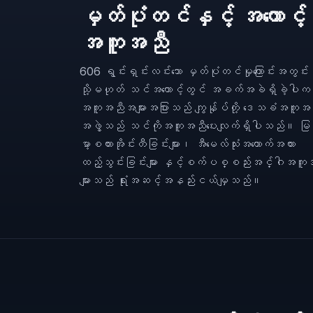
မှတ်ပုံတင်နှင့် အကောင့်
အကူအညီ
606 ရွင်းရှင်းလင်းသော မှတ်ပုံတင်မှုကြောင်းအတွင်း
သို့မဟုတ် သင်အကောင့်တွင် အခက်အခဲရှိခဲ့ပါက
အကူအညီအများအပြားသည် ကျွန်ုပ်တို့ ဒေသခံအကူအ
အဖွဲ့သည် သင်ကိုအကူအညီပေးလျက်ရှိပါသည်။ မြ
မာ့စကားအိုင်းတီခြင်းများ၊ အီမေလ်သုံးအထောက်အထား
ထည့်သွင်းခြင်းများ နှင့်စက်ပစ္စည်းအင်္ဂါအကူ
များသည် ရုံးအဆင့်အနည်းငယ်မျှသည်။