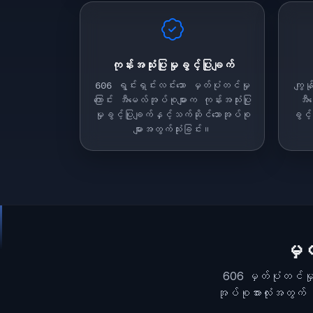
ကုန်းအသုံးပြုမှုခွင့်ပြုချက်
606 ရွင်းရှင်းလင်းသော မှတ်ပုံတင်မှု
ကျွန
ကြောင်း အီမေလ်အုပ်စုများက ကုန်းအသုံးပြု
အီမ
မှုခွင့်ပြုချက်နှင့်သက်ဆိုင်သောအုပ်စု
ခွင့်
များအတွက်သုံးခြင်း။
မှတ
606 မှတ်ပုံတင်မှုကြေ
အုပ်စုအားလုံးအတွက် 