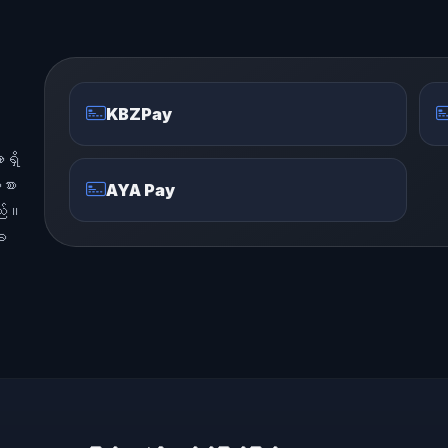
KBZPay
ရှိ
စား
AYA Pay
သည်။
ျေ